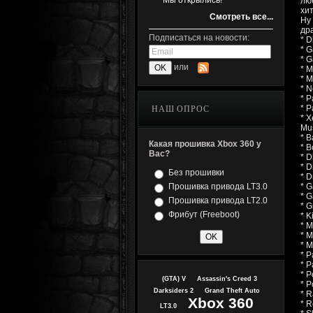
Мы открылись!
лю
хит
Смотреть все...
Ну
др
Подписаться на новости:
* D
* G
* G
или
* M
* M
* N
* P
* P
НАШ ОПРОС
* X
Mu
* B
Какая прошивка Xbox 360 у
* B
Вас?
* D
* D
Без прошивки
* D
Прошивка привода LT3.0
* G
* G
Прошивка привода LT2.0
* G
Фрибут (Freeboot)
* K
* M
* M
* M
* P
* P
* P
(GTA) V
Assassin's Creed 3
* P
Darksiders 2
Grand Theft Auto
* R
Xbox 360
* R
LT3.0