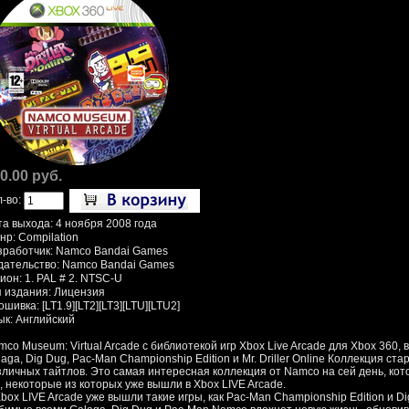
0.00 руб.
л-во:
та выхода: 4 ноября 2008 года
нр: Compilation
зработчик: Namco Bandai Games
дательство: Namco Bandai Games
ион: 1. PAL # 2. NTSC-U
п издания: Лицензия
шивка: [LT1.9][LT2][LT3][LTU][LTU2]
ык: Английский
co Museum: Virtual Arcade с библиотекой игр Xbox Live Arcade для Xbox 360, 
aga, Dig Dug, Pac-Man Championship Edition и Mr. Driller Online Коллекция с
зличных тайтлов. Это самая интересная коллекция от Namco на сей день, кот
р, некоторые из которых уже вышли в Xbox LIVE Arcade.
box LIVE Arcade уже вышли такие игры, как Pac-Man Championship Edition и Di