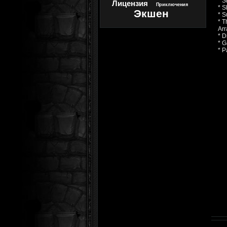
* S
Лицензия
Приключения
* S
Экшен
* S
* T
Ar
* D
* G
* 