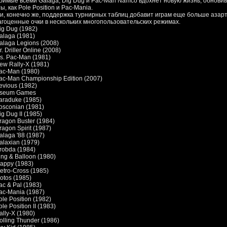
бимые всеми Galaga, Dig Dug и Pac-Man Namco вдохнет новую жизнь, обновив г
ы, как Pole Position и Pac-Mania.
 и, конечно же, поддержка турнирных таблиц добавит играм еще больше азарт
агоценные очки в нескольких многопользовательских режимах.
ig Dug (1982)
alaga (1981)
alaga Legions (2008)
r. Driller Online (2008)
s. Pac-Man (1981)
ew Rally-X (1981)
ac-Man (1980)
ac-Man Championship Edition (2007)
evious (1982)
seum Games
araduke (1985)
osconian (1981)
ig Dug II (1985)
ragon Buster (1984)
ragon Spirit (1987)
alaga '88 (1987)
alaxian (1979)
robda (1984)
ing & Balloon (1980)
appy (1983)
etro-Cross (1985)
otos (1985)
ac & Pal (1983)
ac-Mania (1987)
ole Position (1982)
ole Position II (1983)
ally-X (1980)
olling Thunder (1986)