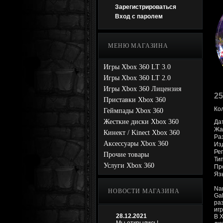
Зарегистрироваться
Вход с паролем
МЕНЮ МАГАЗИНА
Игры Xbox 360 LT 3.0
Игры Xbox 360 LT 2.0
Игры Xbox 360 Лицензия
25
Приставки Xbox 360
Ко
Геймпады Xbox 360
Жесткие диски Xbox 360
Да
Жа
Кинект / Kinect Xbox 360
Ра
Аксессуары Xbox 360
Из
Рег
Прочие товары
Ти
Услуги Xbox 360
Про
Яз
Nam
НОВОСТИ МАГАЗИНА
Gal
ра
иг
28.12.2021
В X