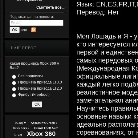
Мы открылись!
Язык: EN,ES,FR,IT
Смотреть все...
Перевод: Нет
Подписаться на новости:
или
Моя Лошадь и Я - 
кто интересуется и
НАШ ОПРОС
первой и единстве
самых передовых ор
Какая прошивка Xbox 360 у
(Международная Ко
Вас?
официальные лиги!
Без прошивки
Прошивка привода LT3.0
каждый легко подбе
Прошивка привода LT2.0
реалистичное моде
Фрибут (Freeboot)
замечательная ани
Научитесь правиль
основные навыки ко
идеально располага
(GTA) V
Assassin's Creed 3
Darksiders 2
Grand Theft Auto
соревнованиях, от 
Xbox 360
LT3.0