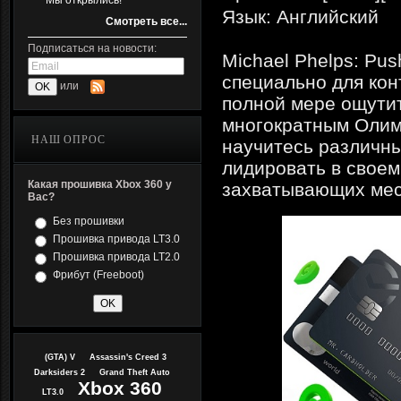
Мы открылись!
Язык: Английский
Смотреть все...
Подписаться на новости:
Michael Phelps: Pus
специально для кон
или
полной мере ощутит
многократным Олим
НАШ ОПРОС
научитесь различны
лидировать в своем
Какая прошивка Xbox 360 у
захватывающих мес
Вас?
Без прошивки
Прошивка привода LT3.0
Прошивка привода LT2.0
Фрибут (Freeboot)
(GTA) V
Assassin's Creed 3
Darksiders 2
Grand Theft Auto
Xbox 360
LT3.0