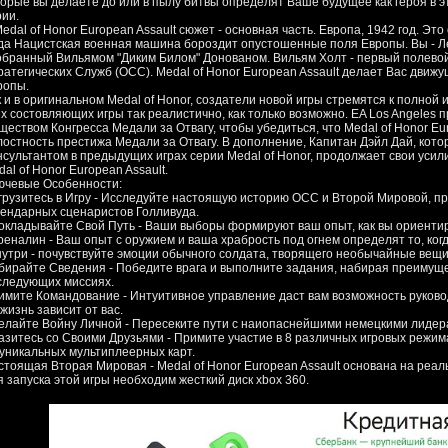
торые вы делаете до или в пылу битвы определят Ваше будущее как героя в 
рии.
edal of Honor European Assault сюжет - основная часть. Европа, 1942 год. Эт
гда Нацистская военная машина бороздит опустошенные поля Европы. Вы - 
обранный Вильямом "Диким Билом" Донованом. Вильям Холт - первый полево
ратегических Служб (ОСС). Medal of Honor European Assault делает Вас движ
ропы.
к и в оригинальном Medal of Honor, создатели новой игры стремятся к полной
ех состовляющих игры так реалистично, как только возможно. EA Los Angeles 
ществом Конгресса Медали за Отвагу, чтобы убедиться, что Medal of Honor Eu
лостность престижа Медали за Отвагу. В дополнение, Капитан Дэйл Дай, кот
нсультантом в предыдущих играх серии Medal of Honor, продолжает свои усил
al of Honor European Assault.
ючевые Особенности:
грузитесь в Игру - Исследуйте настоящую историю ОСС и Второй Мировой, п
гендарных сценаристов Голливуда.
окладывайте Свой Путь - Ваши выборы формируют ваш опыт, как вы ориентир
реналин - Ваш опыт с оружием и ваша храбрость под огнем определят то, ког
нутри - почувствуйте эмоции обычного солдата, творящего необычайные вещи
бирайте Сведения - Победите врага и выполните задания, набирая преимуще
следующих миссиях.
имите Командование - Интуитивное управление даст вам возможность руково
жизнь зависит от вас.
елайте Войну Личной - Пересеките пути с наиопаснейшими немецкими лидера
азитесь со Своими Друзьями - Примите участие в 8 различных игровых режима
 уникальных мультиплеерных карт.
стоящая Вторая Мировая - Medal of Honor European Assault основана на реа
я запуска этой игры необходим жесткий диск xbox 360.