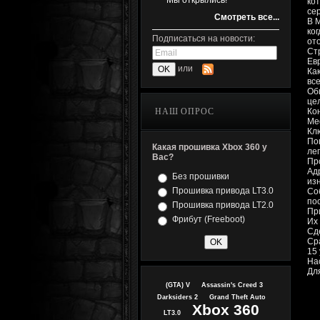
Мы открылись!
ко
се
Смотреть все...
В M
ко
Подписаться на новости:
от
Ст
Ев
или
Ка
вс
Об
це
НАШ ОПРОС
Ко
Med
Кл
По
Какая прошивка Xbox 360 у
ле
Вас?
Пр
Ад
Без прошивки
из
Прошивка привода LT3.0
Со
по
Прошивка привода LT2.0
Пр
Фрибут (Freeboot)
Их 
Сд
Ср
15
На
Дл
(GTA) V
Assassin's Creed 3
Darksiders 2
Grand Theft Auto
Xbox 360
LT3.0