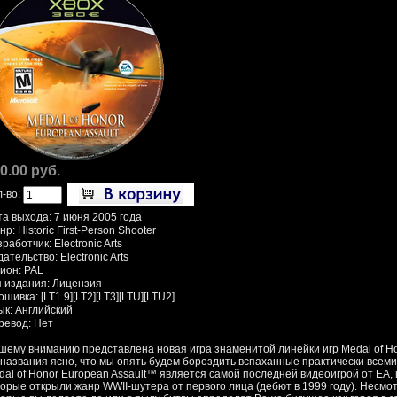
0.00 руб.
л-во:
та выхода: 7 июня 2005 года
р: Historic First-Person Shooter
работчик: Electronic Arts
ательство: Electronic Arts
гион: PAL
п издания: Лицензия
шивка: [LT1.9][LT2][LT3][LTU][LTU2]
ык: Английский
ревод: Нет
шему вниманию представлена новая игра знаменитой линейки игр Medal of Hon
 названия ясно, что мы опять будем бороздить вспаханные практически всем
dal of Honor European Assault™ является самой последней видеоигрой от EA, 
торые открыли жанр WWII-шутера от первого лица (дебют в 1999 году). Несмот