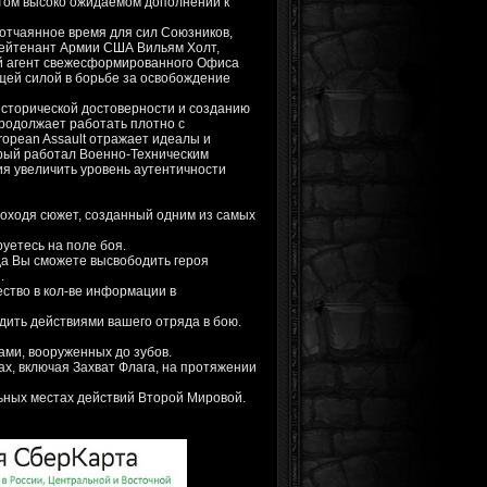
этом высоко ожидаемом дополнении к
о отчаянное время для сил Союзников,
Лейтенант Армии США Вильям Холт,
й агент свежесформированного Офиса
ущей силой в борьбе за освобождение
 исторической достоверности и созданию
продолжает работать плотно с
ropean Assault отражает идеалы и
орый работал Военно-Техническим
ия увеличить уровень аутентичности
роходя сюжет, созданный одним из самых
уетесь на поле боя.
да Вы сможете высвободить героя
.
ство в кол-ве информации в
дить действиями вашего отряда в бою.
ми, вооруженных до зубов.
х, включая Захват Флага, на протяжении
льных местах действий Второй Мировой.