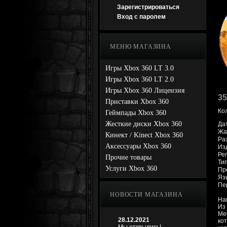
Зарегистрироваться
Вход с паролем
МЕНЮ МАГАЗИНА
Игры Xbox 360 LT 3.0
Игры Xbox 360 LT 2.0
Игры Xbox 360 Лицензия
35
Приставки Xbox 360
Ко
Геймпады Xbox 360
Жесткие диски Xbox 360
Да
Жан
Кинект / Kinect Xbox 360
Раз
Аксессуары Xbox 360
Изд
Ре
Прочие товары
Ти
Услуги Xbox 360
Про
Яз
Пе
НОВОСТИ МАГАЗИНА
На
Из
Me
28.12.2021
ко