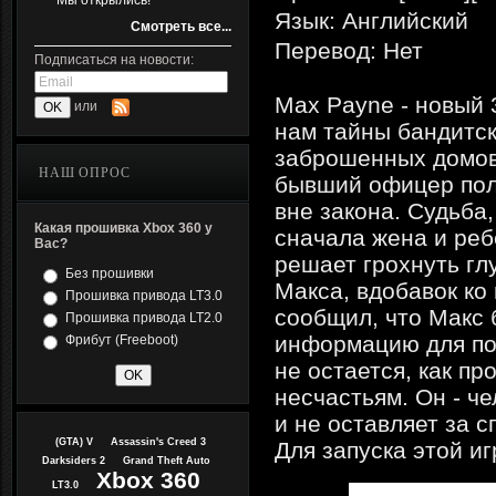
Мы открылись!
Язык: Английский
Смотреть все...
Перевод: Нет
Подписаться на новости:
Max Payne - новый 
или
нам тайны бандитск
заброшенных домов,
НАШ ОПРОС
бывший офицер пол
вне закона. Судьба,
Какая прошивка Xbox 360 у
сначала жена и реб
Вас?
решает грохнуть гл
Без прошивки
Макса, вдобавок ко
Прошивка привода LT3.0
сообщил, что Макс 
Прошивка привода LT2.0
информацию для пол
Фрибут (Freeboot)
не остается, как пр
несчастьям. Он - че
и не оставляет за с
(GTA) V
Assassin's Creed 3
Для запуска этой и
Darksiders 2
Grand Theft Auto
Xbox 360
LT3.0