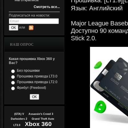
Прошивка: [LT1.9][L
Мы открылись!
Язык: Английский
Смотреть все...
Подписаться на новости:
Major League Baseb
или
Доступно 90 команд
Stick 2.0.
НАШ ОПРОС
Какая прошивка Xbox 360 у
Вас?
Без прошивки
Прошивка привода LT3.0
Прошивка привода LT2.0
Фрибут (Freeboot)
(GTA) V
Assassin's Creed 3
Darksiders 2
Grand Theft Auto
Xbox 360
LT3.0