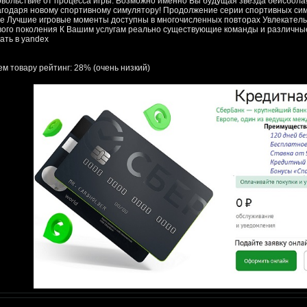
овольствие от процесса игры. Возможно именно Вы будущая звезда бейсбола!
агодаря новому спортивному симулятору! Продолжение серии спортивных сим
ре Лучшие игровые моменты доступны в многочисленных повторах Увлекател
вого поколения К Вашим услугам реально существующие команды и различные л
ать в yandex
ем товару рейтинг: 28% (очень низкий)