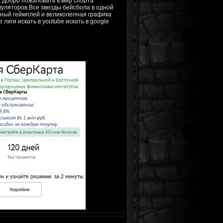
 Добро пожаловать в мир спорта
уляторов Все звезды бейсбола в одной
ьный геймплей и великолепная графика
иги искать в youtube искать в google