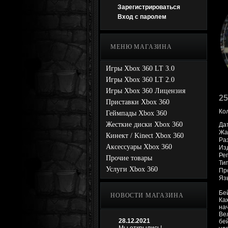
Зарегистрироваться
Вход с паролем
МЕНЮ МАГАЗИНА
Игры Xbox 360 LT 3.0
Игры Xbox 360 LT 2.0
Игры Xbox 360 Лицензия
25
Приставки Xbox 360
Ко
Геймпады Xbox 360
Жесткие диски Xbox 360
Да
Жа
Кинект / Kinect Xbox 360
Раз
Аксессуары Xbox 360
Из
Рег
Прочие товары
Ти
Услуги Xbox 360
Про
Яз
Бе
НОВОСТИ МАГАЗИНА
Ка
на
Ве
28.12.2021
бе