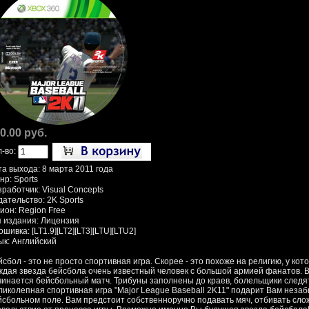
0.00 руб.
л-во:
та выхода: 8 марта 2011 года
нр: Sports
работчик: Visual Concepts
дательство: 2K Sports
ион: Region Free
п издания: Лицензия
шивка: [LT1.9][LT2][LT3][LTU][LTU2]
ык: Английский
йсбол - это не просто спортивная игра. Скорее - это похоже на религию, у к
ждая звезда бейсбола очень известный человек с большой армией фанатов. В
чинается бейсбольный матч. Трибуны заполнены до краев, болельщики следят
ликолепная спортивная игра "Major League Baseball 2K11" подарит Вам не
йсбольном поле. Вам предстоит собственноручно подавать мяч, отбивать сл