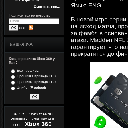
Мы открылись!
Язык: ENG
Смотреть все...
Подписаться на новости:
В новой игре серии
на исход матча, пр
или
за фамбл в основан
атаки. Madden NFL
НАШ ОПРОС
гарантирует, что на
прекратится до фин
Какая прошивка Xbox 360 у
Вас?
Без прошивки
Прошивка привода LT3.0
Прошивка привода LT2.0
Фрибут (Freeboot)
(GTA) V
Assassin's Creed 3
Darksiders 2
Grand Theft Auto
Xbox 360
LT3.0