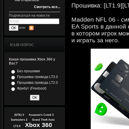
Мы открылись!
Прошивка: [LT1.9][L
Смотреть все...
Подписаться на новости:
Madden NFL 06 - си
EA Sports в данной
или
в котором игрок мо
и играть за него.
НАШ ОПРОС
Какая прошивка Xbox 360 у
Вас?
Без прошивки
Прошивка привода LT3.0
Прошивка привода LT2.0
Фрибут (Freeboot)
(GTA) V
Assassin's Creed 3
Darksiders 2
Grand Theft Auto
Xbox 360
LT3.0