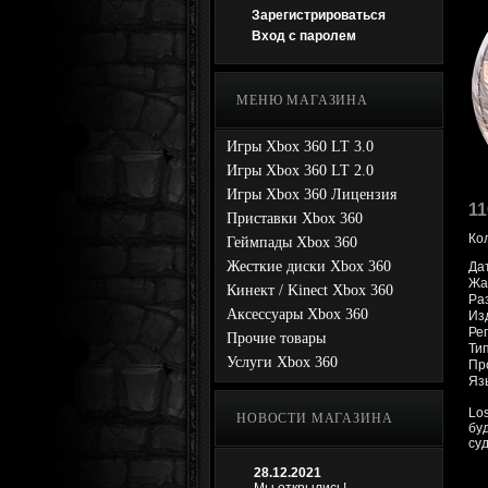
Зарегистрироваться
Вход с паролем
МЕНЮ МАГАЗИНА
Игры Xbox 360 LT 3.0
Игры Xbox 360 LT 2.0
Игры Xbox 360 Лицензия
11
Приставки Xbox 360
Ко
Геймпады Xbox 360
Жесткие диски Xbox 360
Да
Жа
Кинект / Kinect Xbox 360
Раз
Аксессуары Xbox 360
Изд
Рег
Прочие товары
Ти
Услуги Xbox 360
Про
Яз
Lo
НОВОСТИ МАГАЗИНА
бу
су
28.12.2021