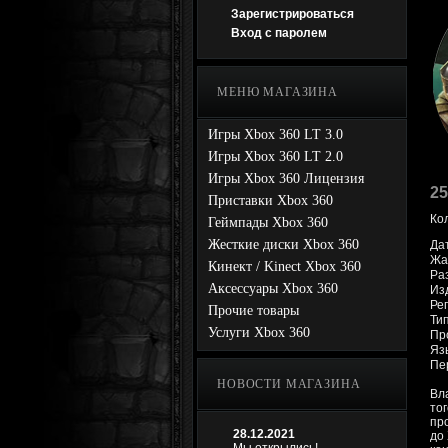
Зарегистрироваться
Вход с паролем
МЕНЮ МАГАЗИНА
Игры Xbox 360 LT 3.0
Игры Xbox 360 LT 2.0
Игры Xbox 360 Лицензия
25
Приставки Xbox 360
Ко
Геймпады Xbox 360
Жесткие диски Xbox 360
Да
Жа
Кинект / Kinect Xbox 360
Ра
Аксессуары Xbox 360
Из
Ре
Прочие товары
Ти
Услуги Xbox 360
Про
Яз
Пе
НОВОСТИ МАГАЗИНА
Вл
тог
пр
28.12.2021
до 