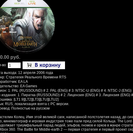
0.00 руб.
л-во:
та выхода: 12 апреля 2006 года
нр: Стратегия Реального Времени RTS
зработчик: EA LA
дательство: EA Games
гион: 1. PAL (RUSSOUND) # 2. PAL (ENG) # 3. NTSC-U (ENG) # 4. NTSC-J (ENG)
п издания: 1. Пиратка (RUSSOUND) # 2. Лицензия (ENG) # 3. Лицензия (ENG) #
шивка: [LT1.9][LT2][LT3][LTU][LTU2]
ык: RUS, локализация взята с PC версии.
ревод: Полностью на русском
астелин Колец. Имя этой великой саги, написанной полстолетия назад, до си
о, кинематограф и игровая индустрия тоже пали пред силой Кольца. The Lord of t
одолжает триумфальный парад людей, эльфов, гномов и орков в жанре страте
Xbox 360. The Battle for Middle-earth 2 — первая стратегия и первый проект 