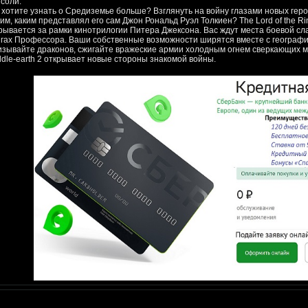
нсоли.
 хотите узнать о Средиземье больше? Взглянуть на войну глазами новых гер
им, каким представлял его сам Джон Рональд Руэл Толкиен? The Lord of the Rings
рывается за рамки кинотрилогии Питера Джексона. Вас ждут места боевой сл
игах Профессора. Ваши собственные возможности ширятся вместе с географи
зывайте драконов, сжигайте вражеские армии холодным огнем сверкающих молни
ddle-earth 2 открывает новые стороны знакомой войны.