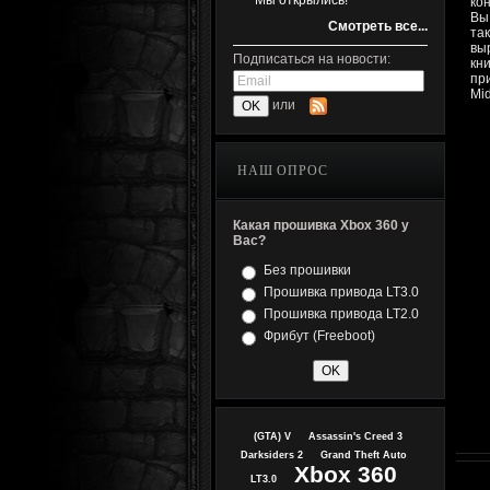
Мы открылись!
ко
Вы
Смотреть все...
так
вы
Подписаться на новости:
кн
при
Mi
или
НАШ ОПРОС
Какая прошивка Xbox 360 у
Вас?
Без прошивки
Прошивка привода LT3.0
Прошивка привода LT2.0
Фрибут (Freeboot)
(GTA) V
Assassin's Creed 3
Darksiders 2
Grand Theft Auto
Xbox 360
LT3.0