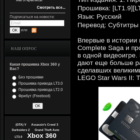
Мы открылись!
Прошивка: [LT1.9][L
Смотреть все...
Язык: Русский
Подписаться на новости:
Перевод: Субтитры
или
Впервые в истории 
Complete Saga и пр
НАШ ОПРОС
в одной видеоигре.
дают еще больше ра
Какая прошивка Xbox 360 у
Вас?
сделавших великими
LEGO Star Wars II: Th
Без прошивки
Прошивка привода LT3.0
Прошивка привода LT2.0
Фрибут (Freeboot)
(GTA) V
Assassin's Creed 3
Darksiders 2
Grand Theft Auto
Xbox 360
LT3.0