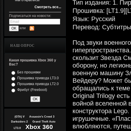
Мы открылись!
Тип издания: 1. Пи
Смотреть все...
Прошивка: [LT1.9][L
Подписаться на новости:
Язык: Русский
Перевод: Субтитр
или
Под звуки военног
НАШ ОПРОС
гиперпространства
скользит Звезда С
Какая прошивка Xbox 360 у
оборону, но легио
Вас?
военную машину Зл
Без прошивки
Прошивка привода LT3.0
Вейдеру? Может бы
Прошивка привода LT2.0
обращались к теме 
Фрибут (Freeboot)
Original Trilogy ес
войной вселенной в
конструктора Lego.
игрушечные. «Плас
(GTA) V
Assassin's Creed 3
Darksiders 2
Grand Theft Auto
влюбляются, путеш
Xbox 360
LT3.0