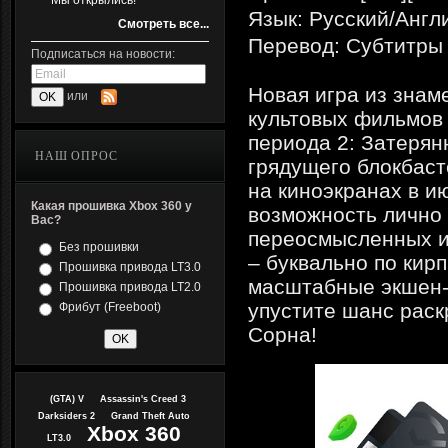
Мы открылись!
Язык: Русский/Англ
Смотреть все...
Перевод: Субтитры
Подписаться на новости:
Новая игра из знам
или
культовых фильмов
периода 2: Затерян
НАШ ОПРОС
грядущего блокбаст
на киноэкранах в и
Какая прошивка Xbox 360 у
возможность лично 
Вас?
переосмысленных и
Без прошивки
– буквально по кир
Прошивка привода LT3.0
масштабные экшен-
Прошивка привода LT2.0
упустите шанс раск
Фрибут (Freeboot)
Сорна!
(GTA) V
Assassin's Creed 3
Darksiders 2
Grand Theft Auto
Xbox 360
LT3.0