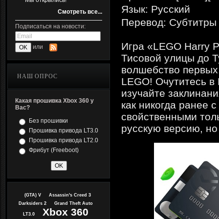
Мы открылись!
Язык: Русский
Смотреть все...
Перевод: Субтитры
Подписаться на новости:
Игра «LEGO Harry Po
или
Тисовой улицы до 
волшебство первых
НАШ ОПРОС
LEGO! Очутитесь в
изучайте заклинани
Какая прошивка Xbox 360 у
как никогда ранее
Вас?
свойственными толь
Без прошивки
русскую версию, но
Прошивка привода LT3.0
Прошивка привода LT2.0
Фрибут (Freeboot)
(GTA) V
Assassin's Creed 3
Darksiders 2
Grand Theft Auto
Xbox 360
LT3.0