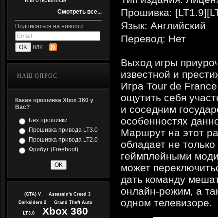
Мы открылись!
Прошивка: [LT1.9][L
Смотреть все...
Язык: Английский
Подписаться на новости:
Перевод: Нет
или
Выход игры приуро
известной и прести
НАШ ОПРОС
Игра Tour de Franc
ощутить себя участ
Какая прошивка Xbox 360 у
Вас?
и соседним государ
особенностях данно
Без прошивки
Прошивка привода LT3.0
Маршрут на этот ра
Прошивка привода LT2.0
обладает не только
Фрибут (Freeboot)
геймплейными моди
может переключитьс
дать команду мешат
онлайн-режим, а та
(GTA) V
Assassin's Creed 3
одном телевизоре.
Darksiders 2
Grand Theft Auto
Xbox 360
LT3.0