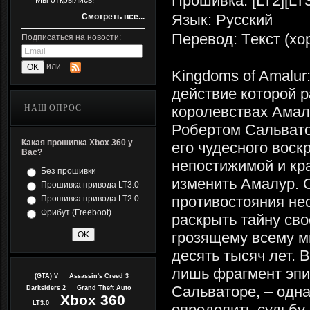
Прошивка: [LT2][LT3
Мы открылись!
Язык: Русский
Смотреть все...
Перевод: Tекст (х
Подписаться на новости:
или
Kingdoms of Amalur
действие которой 
НАШ ОПРОС
королевствах Амал
Робертом Сальвато
Какая прошивка Xbox 360 у
его чудесного воск
Вас?
непостижимой и кра
Без прошивки
изменить Амалур. 
Прошивка привода LT3.0
противостояния нес
Прошивка привода LT2.0
Фрибут (Freeboot)
раскрыть тайну сво
грозящему всему м
десять тысяч лет. 
лишь фрагмент эпи
(GTA) V
Assassin's Creed 3
Сальваторе, – одн
Darksiders 2
Grand Theft Auto
Xbox 360
LT3.0
определить судьбу