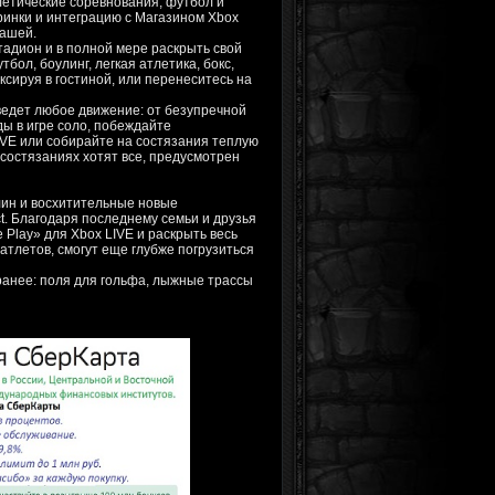
летические соревнования, футбол и
ринки и интеграцию с Магазином Xbox
вашей.
стадион и в полной мере раскрыть свой
ол, боулинг, легкая атлетика, бокс,
сируя в гостиной, или перенеситесь на
ведет любое движение: от безупречной
ы в игре соло, побеждайте
IVE или собирайте на состязания теплую
 состязаниях хотят все, предусмотрен
лин и восхитительные новые
. Благодаря последнему семьи и друзья
 Play» для Xbox LIVE и раскрыть весь
ратлетов, смогут еще глубже погрузиться
 ранее: поля для гольфа, лыжные трассы