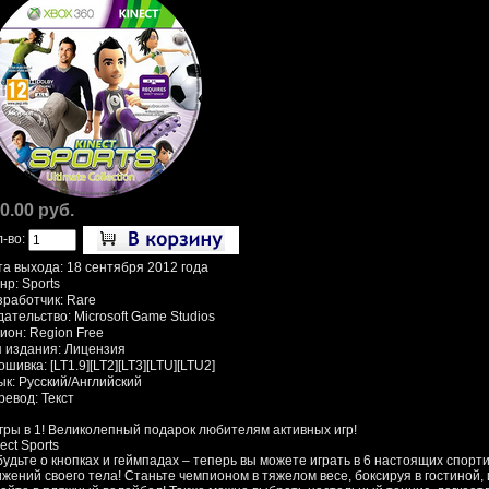
0.00 руб.
л-во:
та выхода: 18 сентября 2012 года
нр: Sports
зработчик: Rare
ательство: Microsoft Game Studios
ион: Region Free
п издания: Лицензия
шивка: [LT1.9][LT2][LT3][LTU][LTU2]
ык: Русский/Английский
ревод: Текст
игры в 1! Великолепный подарок любителям активных игр!
ect Sports
будьте о кнопках и геймпадах – теперь вы можете играть в 6 настоящих спорт
ижений своего тела! Станьте чемпионом в тяжелом весе, боксируя в гостиной,