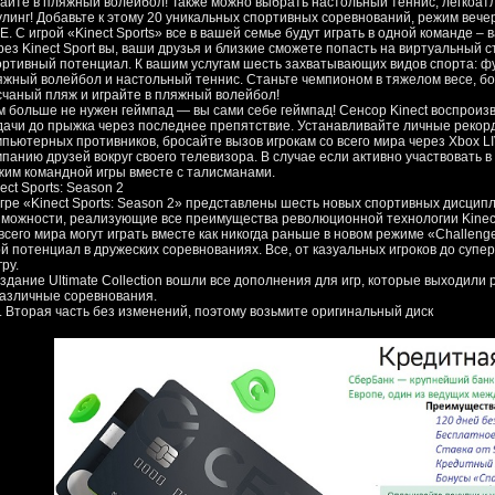
райте в пляжный волейбол! Также можно выбрать настольный теннис, легкоат
улинг! Добавьте к этому 20 уникальных спортивных соревнований, режим вече
E. С игрой «Kinect Sports» все в вашей семье будут играть в одной команде – 
рез Kinect Sport вы, ваши друзья и близкие сможете попасть на виртуальный 
ортивный потенциал. К вашим услугам шесть захватывающих видов спорта: футб
яжный волейбол и настольный теннис. Станьте чемпионом в тяжелом весе, бок
счаный пляж и играйте в пляжный волейбол!
м больше не нужен геймпад — вы сами себе геймпад! Сенсор Kinect воспроиз
дачи до прыжка через последнее препятствие. Устанавливайте личные рекорд
мпьютерных противников, бросайте вызов игрокам со всего мира через Xbox L
мпанию друзей вокруг своего телевизора. В случае если активно участвовать в
жим командной игры вместе с талисманами.
ect Sports: Season 2
игре «Kinect Sports: Season 2» представлены шесть новых спортивных дисцип
зможности, реализующие все преимущества революционной технологии Kinect
всего мира могут играть вместе как никогда раньше в новом режиме «Challenge
ой потенциал в дружеских соревнованиях. Все, от казуальных игроков до супе
гру.
издание Ultimate Collection вошли все дополнения для игр, которые выходили
различные соревнования.
S. Вторая часть без изменений, поэтому возьмите оригинальный диск