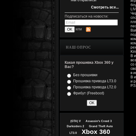
Мы открылись!
иг
бо
Смотреть все...
LIV
Че
Подписаться на новости:
сп
пл
пе
или
Ва
по
ко
ко
НАШ ОПРОС
ре
Kin
В 
во
Какая прошивка Xbox 360 у
со 
Вас?
св
в и
Без прошивки
В 
Прошивка привода LT3.0
и 
P.
Прошивка привода LT2.0
Фрибут (Freeboot)
(GTA) V
Assassin's Creed 3
Darksiders 2
Grand Theft Auto
Xbox 360
LT3.0