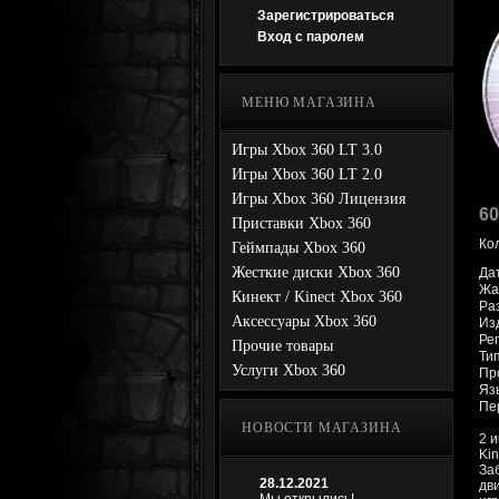
Зарегистрироваться
Вход с паролем
МЕНЮ МАГАЗИНА
Игры Xbox 360 LT 3.0
Игры Xbox 360 LT 2.0
Игры Xbox 360 Лицензия
60
Приставки Xbox 360
Ко
Геймпады Xbox 360
Жесткие диски Xbox 360
Да
Жа
Кинект / Kinect Xbox 360
Ра
Аксессуары Xbox 360
Изд
Рег
Прочие товары
Ти
Услуги Xbox 360
Про
Яз
Пе
НОВОСТИ МАГАЗИНА
2 
Kin
За
28.12.2021
дв