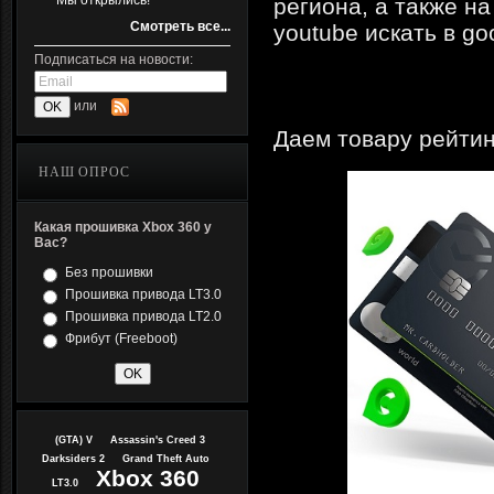
Мы открылись!
региона, а также на
Смотреть все...
youtube искать в go
Подписаться на новости:
или
Даем товару рейтин
НАШ ОПРОС
Какая прошивка Xbox 360 у
Вас?
Без прошивки
Прошивка привода LT3.0
Прошивка привода LT2.0
Фрибут (Freeboot)
(GTA) V
Assassin's Creed 3
Darksiders 2
Grand Theft Auto
Xbox 360
LT3.0