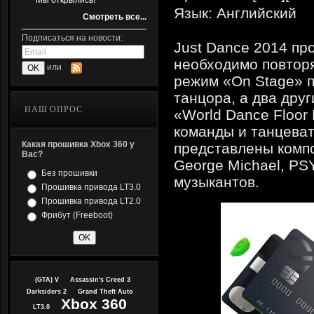
Мы открылись!
Язык: Английский
Смотреть все...
Подписаться на новости:
Just Dance 2014 пр
необходимо повторя
или
режим «On Stage» п
танцора, а два друг
НАШ ОПРОС
«World Dance Floor
команды и танцеват
Какая прошивка Xbox 360 у
представлены компо
Вас?
George Michael, PSY
Без прошивки
музыкантов.
Прошивка привода LT3.0
Прошивка привода LT2.0
Фрибут (Freeboot)
(GTA) V
Assassin's Creed 3
Darksiders 2
Grand Theft Auto
Xbox 360
LT3.0