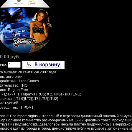
0.00 руб.
л-во:
та выхода: 28 сентября 2007 года
нр: автогонки
зработчик: Juice Games
дательство: THQ
ион: Region Free
 издания: 1. Пиратка (RUS) # 2. Лицензия (ENG)
шивка: [LT1.9][LT2][LT3][LTU][LTU2]
ык: Русский
ревод: текст ПРОМТ
iced 2: Hot Import Nights интересный и чертовски динамичный гоночный симуля
бор большое количество разнообразных машин и красивых трасс, проходящих
ствует из подзаголовка, девелоперы весьма плотно подружились с американски
торого ездят из города в город, демонстрируя публике вусмерть затюненные 