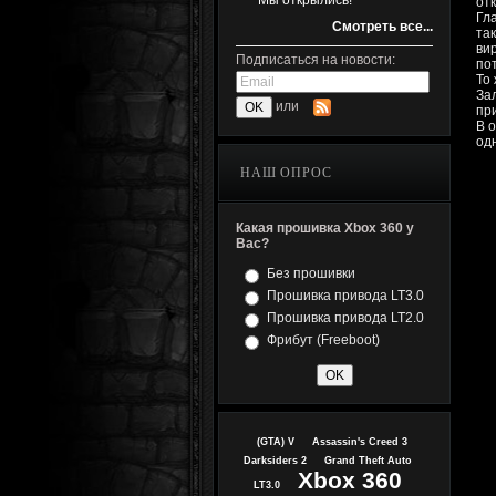
Мы открылись!
от
Гл
Смотреть все...
та
ви
Подписаться на новости:
по
То
За
или
пр
В 
од
НАШ ОПРОС
Какая прошивка Xbox 360 у
Вас?
Без прошивки
Прошивка привода LT3.0
Прошивка привода LT2.0
Фрибут (Freeboot)
(GTA) V
Assassin's Creed 3
Darksiders 2
Grand Theft Auto
Xbox 360
LT3.0