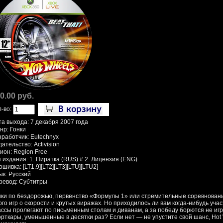
0.00 руб.
л-во:
та выхода: 7 декабря 2007 года
нр: Гонки
зработчик: Eutechnyx
ательство: Activision
ион: Region Free
 издания: 1. Пиратка (RUS) # 2. Лицензия (ENG)
шивка: [LT1.9][LT2][LT3][LTU][LTU2]
ык: Русский
ревод: Субтитры
нки по бездорожью, первенство «Формулы 1» или стремительные соревнован
го игр о скорости и крутых виражах. Но приходилось ли вам когда-нибудь учас
ассы пролегают по письменным столам и диванам, а за победу борются не и
орткары, уменьшенные в десятки раз? Если нет — не упустите свой шанс, Hot 