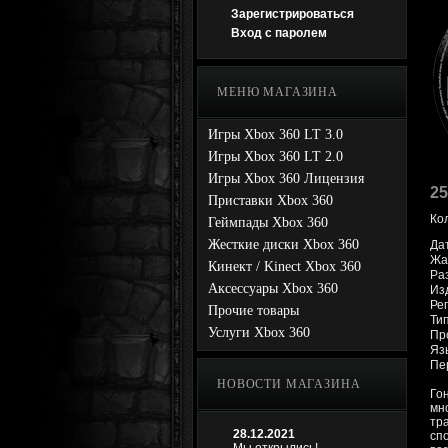
Зарегистрироваться
Вход с паролем
МЕНЮ МАГАЗИНА
Игры Xbox 360 LT 3.0
Игры Xbox 360 LT 2.0
Игры Xbox 360 Лицензия
25
Приставки Xbox 360
Ко
Геймпады Xbox 360
Жесткие диски Xbox 360
Да
Жа
Кинект / Kinect Xbox 360
Ра
Аксессуары Xbox 360
Изд
Рег
Прочие товары
Тип
Услуги Xbox 360
Про
Яз
Пе
НОВОСТИ МАГАЗИНА
Го
мно
тр
28.12.2021
сп