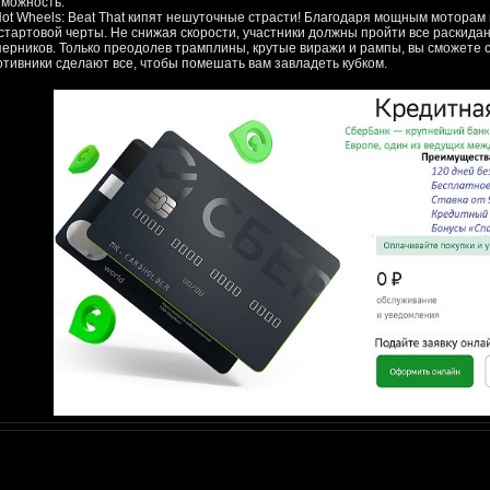
зможность.
Hot Wheels: Beat That кипят нешуточные страсти! Благодаря мощным мотор
 стартовой черты. Не снижая скорости, участники должны пройти все раскида
перников. Только преодолев трамплины, крутые виражи и рампы, вы сможете 
отивники сделают все, чтобы помешать вам завладеть кубком.