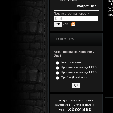
Мы открылись!
во
В 
Смотреть все...
со
со
Подписаться на новости:
пр
или
НАШ ОПРОС
Какая прошивка Xbox 360 у
Вас?
Без прошивки
Прошивка привода LT3.0
Прошивка привода LT2.0
Фрибут (Freeboot)
(GTA) V
Assassin's Creed 3
Darksiders 2
Grand Theft Auto
Xbox 360
LT3.0