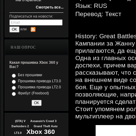
Мы открылись!
Язык: RUS
Смотреть все...
Перевод: Текст
Подписаться на новости:
или
History: Great Batt
Кампании за Жанну
НАШ ОПРОС
прилагаются, да ещ
Одна из главных ос
Какая прошивка Xbox 360 у
доспехи, причем в
Вас?
рассказывают, что 
Без прошивки
на внешнем виде со
Прошивка привода LT3.0
боя. Еще у опытных
Прошивка привода LT2.0
позволяющие, напри
Фрибут (Freeboot)
планируется сделат
Стоит упомянем роли
мультиплеер на дво
(GTA) V
Assassin's Creed 3
Darksiders 2
Grand Theft Auto
Xbox 360
LT3.0