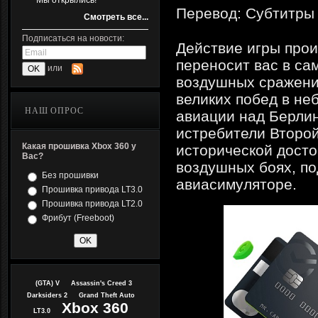
Мы открылись!
Перевод: Субтитры
Смотреть все...
Подписаться на новости:
Действие игры прои
переносит вас в са
или
воздушных сражений
великих побед в не
НАШ ОПРОС
авиации над Берлин
истребители Второй
Какая прошивка Xbox 360 у
исторической досто
Вас?
воздушных боях, по
Без прошивки
авиасимуляторе.
Прошивка привода LT3.0
Прошивка привода LT2.0
Фрибут (Freeboot)
(GTA) V
Assassin's Creed 3
Darksiders 2
Grand Theft Auto
Xbox 360
LT3.0