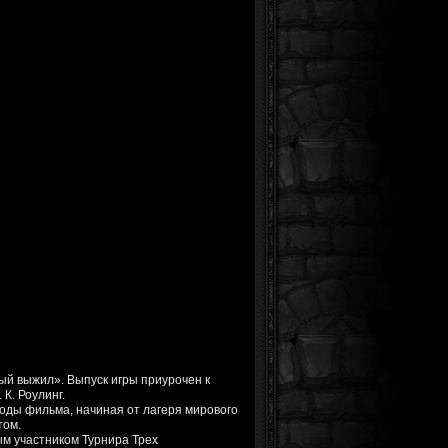
орый выжил». Выпуск игры приурочен к
К. Роулинг.
зоды фильма, начиная от лагеря мирового
том.
ым участником Турнира Трех