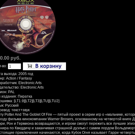
0.00 руб.
л-во:
та выхода: 2005 год
р: Action / Fantasy
работчик: Electronic Arts
ательство: Electronic Arts
гион: PAL
п издания: Пиратка
шивка: [LT1.9][LT2][LT3][LTU][LTU2]
ык: Русский
ревод: текст+звук
ry Potter And The Goblet Of Fire — пятый проект в серии игр о «мальчике, кот
ходу фильма кинокомпании Warner Brosers, основанному на четвертой книге Д. 
рри, Рон и Гермиона возвращаются, и игроки смогут пережить все лучшие эпи
рнира по Квиддичу и заканчивая страшной дуэлью с самим лордом Вольдемор
стоящие приключения начинаются, когда Кубок Огня называет Гарри четверт