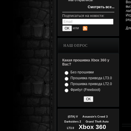
Мы открылись!
Во
вы
Смотреть все...
ла
Иг
Подписаться на новости:
ря
Дл
или
НАШ ОПРОС
Какая прошивка Xbox 360 у
Вас?
Без прошивки
Прошивка привода LT3.0
Прошивка привода LT2.0
Фрибут (Freeboot)
(GTA) V
Assassin's Creed 3
Darksiders 2
Grand Theft Auto
Xbox 360
LT3.0