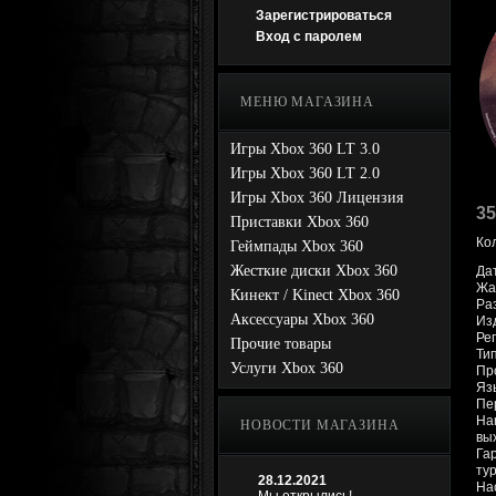
Зарегистрироваться
Вход с паролем
МЕНЮ МАГАЗИНА
Игры Xbox 360 LT 3.0
Игры Xbox 360 LT 2.0
Игры Xbox 360 Лицензия
35
Приставки Xbox 360
Ко
Геймпады Xbox 360
Жесткие диски Xbox 360
Да
Жан
Кинект / Kinect Xbox 360
Раз
Аксессуары Xbox 360
Изд
Ре
Прочие товары
Ти
Услуги Xbox 360
Про
Яз
Пе
Har
НОВОСТИ МАГАЗИНА
вы
Га
ту
28.12.2021
На