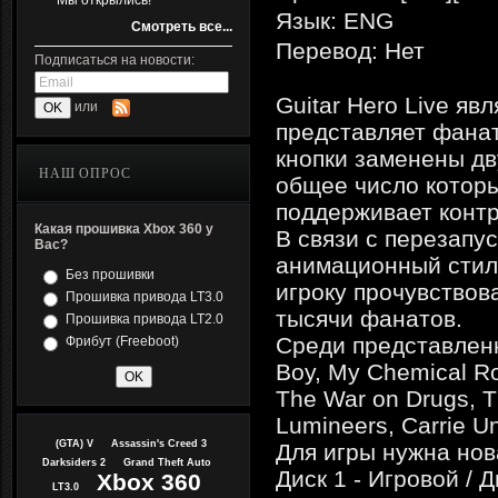
Мы открылись!
Язык: ENG
Смотреть все...
Перевод: Нет
Подписаться на новости:
Guitar Hero Live яв
или
представляет фана
кнопки заменены дв
НАШ ОПРОС
общее число которы
поддерживает конт
Какая прошивка Xbox 360 у
В связи с перезапу
Вас?
анимационный стил
Без прошивки
игроку прочувство
Прошивка привода LT3.0
тысячи фанатов.
Прошивка привода LT2.0
Среди представленны
Фрибут (Freeboot)
Boy, My Chemical Ro
The War on Drugs, Th
Lumineers, Carrie Un
(GTA) V
Assassin's Creed 3
Для игры нужна нов
Darksiders 2
Grand Theft Auto
Диск 1 - Игровой / 
Xbox 360
LT3.0