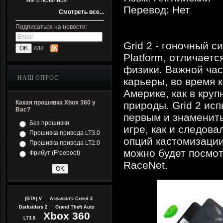
Мы открылись!
Перевод: Нет
Смотреть все...
Подписаться на новости:
Grid 2 - гоночный 
или
Platform, отличаетс
физики. Важной час
НАШ ОПРОС
карьеры, во время 
Америке, как в круп
Какая прошивка Xbox 360 у
природы. Grid 2 ис
Вас?
первым и знамениты
Без прошивки
игре, как и следов
Прошивка привода LT3.0
опций кастомизации
Прошивка привода LT2.0
можно будет посмот
Фрибут (Freeboot)
RaceNet.
(GTA) V
Assassin's Creed 3
Darksiders 2
Grand Theft Auto
Xbox 360
LT3.0