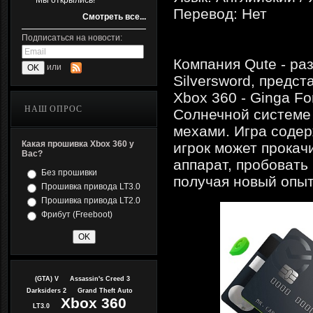
Мы открылись!
Перевод: Нет
Смотреть все...
Подписаться на новости:
Компания Qute - раз
или
Silversword, предс
Xbox 360 - Ginga Fo
НАШ ОПРОС
Солнечной системе 
мехами. Игра содер
Какая прошивка Xbox 360 у
игрок может прокач
Вас?
аппарат, пробовать
Без прошивки
получая новый опыт
Прошивка привода LT3.0
Прошивка привода LT2.0
Фрибут (Freeboot)
(GTA) V
Assassin's Creed 3
Darksiders 2
Grand Theft Auto
Xbox 360
LT3.0