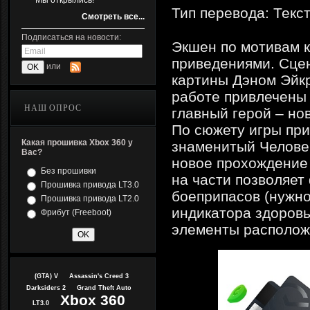
Мы открылись!
Тип перевода: Текс
Смотреть все...
Подписаться на новости:
Экшен по мотивам к
приведениями. Сцен
или
картины Дэном Эйкр
работе привлечены 
НАШ ОПРОС
главный герой – но
По сюжету игры при
Какая прошивка Xbox 360 у
знаменитый Челове
Вас?
новое прохождение
Без прошивки
на части позволяет
Прошивка привода LT3.0
боеприпасов (нужно
Прошивка привода LT2.0
индикатора здоровь
Фрибут (Freeboot)
элементы располож
(GTA) V
Assassin's Creed 3
Darksiders 2
Grand Theft Auto
Xbox 360
LT3.0