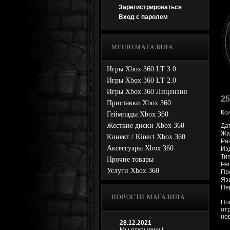
Зарегистрироваться
Вход с паролем
МЕНЮ МАГАЗИНА
Игры Xbox 360 LT 3.0
Игры Xbox 360 LT 2.0
Игры Xbox 360 Лицензия
25
Приставки Xbox 360
Ко
Геймпады Xbox 360
Жесткие диски Xbox 360
Да
Жан
Кинект / Kinect Xbox 360
Раз
Аксессуары Xbox 360
Изд
Ти
Прочие товары
Рег
Услуги Xbox 360
Про
Яз
Пе
НОВОСТИ МАГАЗИНА
По
от
но
28.12.2021