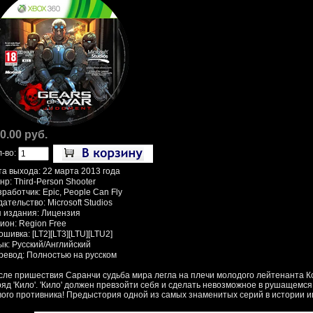
0.00 руб.
л-во:
та выхода: 22 марта 2013 года
р: Third-Person Shooter
работчик: Epic, People Can Fly
ательство: Microsoft Studios
п издания: Лицензия
ион: Region Free
шивка: [LT2][LT3][LTU][LTU2]
ык: Русский/Английский
ревод: Полностью на русском
сле пришествия Саранчи судьба мира легла на плечи молодого лейтенанта К
ряд 'Кило'. 'Кило' должен превзойти себя и сделать невозможное в рушащемся
вого противника! Предыстория одной из самых знаменитых серий в истории и