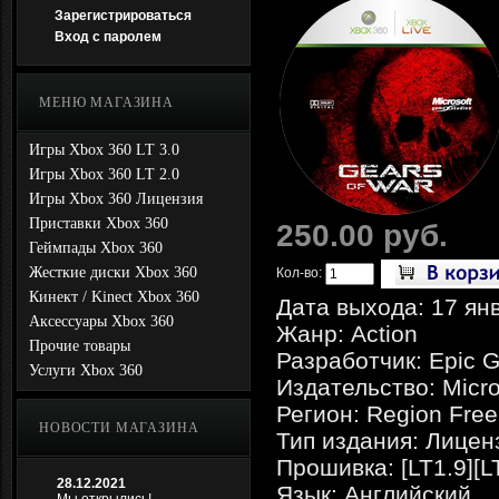
Зарегистрироваться
Вход с паролем
МЕНЮ МАГАЗИНА
Игры Xbox 360 LT 3.0
Игры Xbox 360 LT 2.0
Игры Xbox 360 Лицензия
Приставки Xbox 360
250.00 руб.
Геймпады Xbox 360
Жесткие диски Xbox 360
Кол-во:
Кинект / Kinect Xbox 360
Дата выхода: 17 ян
Аксессуары Xbox 360
Жанр: Action
Прочие товары
Разработчик: Epic 
Услуги Xbox 360
Издательство: Micro
Регион: Region Free
НОВОСТИ МАГАЗИНА
Тип издания: Лицен
Прошивка: [LT1.9][L
28.12.2021
Язык: Английский