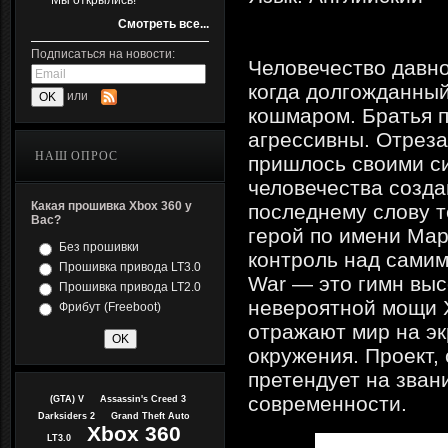
Мы открылись!
Смотреть все...
Подписаться на новости:
Человечество давно
когда долгожданный
или
кошмаром. Братья п
агрессивны. Отрез
НАШ ОПРОС
пришлось своими си
человечества созд
Какая прошивка Xbox 360 у
последнему слову т
Вас?
герой по имени Мар
Без прошивки
контроль над сами
Прошивка привода LT3.0
War — это гимн выс
Прошивка привода LT2.0
невероятной мощи 
Фрибут (Freeboot)
отражают мир на эк
окружения. Проект,
претендует на зван
современности.
(GTA) V
Assassin's Creed 3
Darksiders 2
Grand Theft Auto
Xbox 360
LT3.0