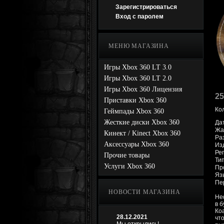
Зарегистрироваться
Вход с паролем
МЕНЮ МАГАЗИНА
Игры Xbox 360 LT 3.0
Игры Xbox 360 LT 2.0
Игры Xbox 360 Лицензия
25
Приставки Xbox 360
Ко
Геймпады Xbox 360
Жесткие диски Xbox 360
Да
Жа
Кинект / Kinect Xbox 360
Ра
Аксессуары Xbox 360
Из
Рег
Прочие товары
Тип
Услуги Xbox 360
Про
Яз
Пе
НОВОСТИ МАГАЗИНА
Не
в 
Ко
28.12.2021
чт