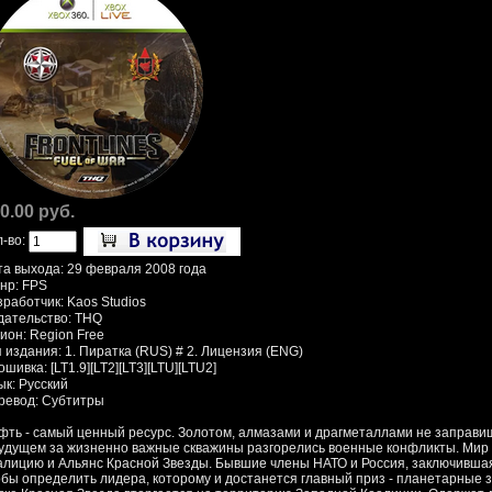
0.00 руб.
л-во:
та выхода: 29 февраля 2008 года
нр: FPS
зработчик: Kaos Studios
дательство: THQ
ион: Region Free
 издания: 1. Пиратка (RUS) # 2. Лицензия (ENG)
шивка: [LT1.9][LT2][LT3][LTU][LTU2]
ык: Русский
ревод: Субтитры
фть - самый ценный ресурс. Золотом, алмазами и драгметаллами не заправиш
будущем за жизненно важные скважины разгорелись военные конфликты. Мир
алицию и Альянс Красной Звезды. Бывшие члены НАТО и Россия, заключившая 
обы определить лидера, которому и достанется главный приз - планетарные з