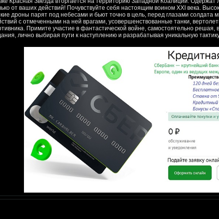
вке Красная Звезда вторгается на территорию Западной Коалиции. Одержат л
лько от ваших действий! Почувствуйте себя настоящим воином XXI века. Высо
кие дроны парят под небесами и бьют точно в цель, перед глазами солдата 
йствий с отмеченными на ней врагами, усовершенствованные танки, вертол
отивника. Примите участие в фантастической войне, самостоятельно решая, 
дания, лично выбирая пути к наступлению и разрабатывая уникальную тактику