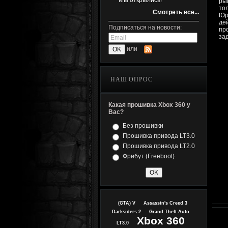
Мы открылись!
ры
то
Смотреть все...
Юр
де
Подписаться на новости:
пр
за
или
НАШ ОПРОС
Какая прошивка Xbox 360 у
Вас?
Без прошивки
Прошивка привода LT3.0
Прошивка привода LT2.0
Фрибут (Freeboot)
(GTA) V
Assassin's Creed 3
Darksiders 2
Grand Theft Auto
Xbox 360
LT3.0