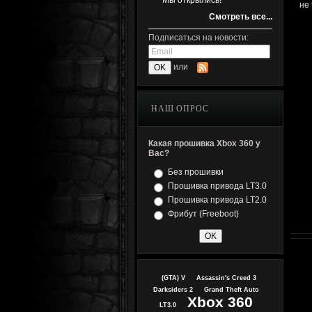
Мы открылись!
не
Смотреть все...
Подписаться на новости:
или
НАШ ОПРОС
Какая прошивка Xbox 360 у
Вас?
Без прошивки
Прошивка привода LT3.0
Прошивка привода LT2.0
Фрибут (Freeboot)
(GTA) V
Assassin's Creed 3
Darksiders 2
Grand Theft Auto
Xbox 360
LT3.0