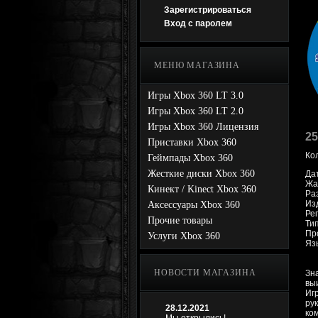
Зарегистрироваться
Вход с паролем
МЕНЮ МАГАЗИНА
Игры Xbox 360 LT 3.0
Игры Xbox 360 LT 2.0
Игры Xbox 360 Лицензия
25
Приставки Xbox 360
Ко
Геймпады Xbox 360
Жесткие диски Xbox 360
Да
Жан
Кинект / Kinect Xbox 360
Раз
Из
Аксессуары Xbox 360
Рег
Прочие товары
Ти
Про
Услуги Xbox 360
Яз
НОВОСТИ МАГАЗИНА
Зн
вы
Иг
ру
28.12.2021
ко