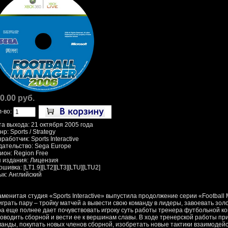
0.00 руб.
л-во:
та выхода: 21 октября 2005 года
р: Sports / Strategy
работчик: Sports Interactive
дательство: Sega Europe
ион: Region Free
п издания: Лицензия
шивка: [LT1.9][LT2][LT3][LTU][LTU2]
ык: Английский
аменитая студия «Sports Interactive» выпустила продолжение серии «Football
играть пару – тройку матчей а вывести свою команду в лидеры, завоевать зол
ра еще полнее дает почувствовать игроку суть работы тренера футбольной ко
ководить сборной и вести ее к вершинам славы. В ходе тренерской работы пр
манды, покупать новых членов сборной, изобретать новые тактики взаимодейс