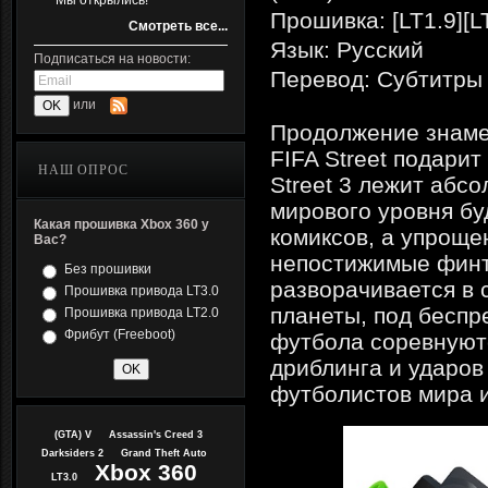
Мы открылись!
Прошивка: [LT1.9][L
Смотреть все...
Язык: Русский
Подписаться на новости:
Перевод: Субтитры
или
Продолжение знаме
FIFA Street подари
НАШ ОПРОС
Street 3 лежит абс
мирового уровня бу
Какая прошивка Xbox 360 у
комиксов, а упроще
Вас?
непостижимые финты
Без прошивки
разворачивается в 
Прошивка привода LT3.0
планеты, под бесп
Прошивка привода LT2.0
Фрибут (Freeboot)
футбола соревнуютс
дриблинга и ударов
футболистов мира 
(GTA) V
Assassin's Creed 3
Darksiders 2
Grand Theft Auto
Xbox 360
LT3.0