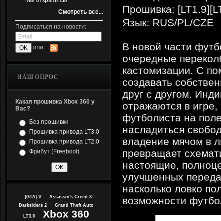
Мы открылись!
Прошивка: [LT1.9][L
Смотреть все...
Язык: RUS/PL/CZE
Подписаться на новости:
В новой части футб
или
очередные перекол
кастомизации. С по
НАШ ОПРОС
создавать собстве
друг с другом. Инд
Какая прошивка Xbox 360 у
отражаются в игре,
Вас?
футболиста на поле
Без прошивки
насладиться свобод
Прошивка привода LT3.0
владение мячом в л
Прошивка привода LT2.0
превращает схемат
Фрибут (Freeboot)
настоящие, полноце
улучшенных передач
насколько ловко по
(GTA) V
Assassin's Creed 3
возможности футбол
Darksiders 2
Grand Theft Auto
Xbox 360
LT3.0