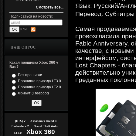
Мы открылись!
Язык: Русский/Англ
Смотреть все...
Перевод: Субтитры
Подписаться на новости:
Самая продаваемая 
или
провозгласила прин
Fable Anniversary,
НАШ ОПРОС
качестве, с новыми
интерфейсом, систе
Какая прошивка Xbox 360 у
Lost Chapters - бла
Вас?
действительно уник
Без прошивки
преданных поклонни
Прошивка привода LT3.0
Прошивка привода LT2.0
Фрибут (Freeboot)
(GTA) V
Assassin's Creed 3
Darksiders 2
Grand Theft Auto
Xbox 360
LT3.0