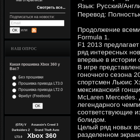
Мы открылись!
Язык: Русский/Англ
Смотреть все...
Перевод: Полность
Подписаться на новости:
Продолжение всеми
или
Formula 1.
F1 2013 предлагает
НАШ ОПРОС
ряд интересных нов
впервые в истории с
Какая прошивка Xbox 360 у
В игре представлен
Вас?
гоночного сезона 2
Без прошивки
спортсмен Льюис Хэ
Прошивка привода LT3.0
мексиканский гонщ
Прошивка привода LT2.0
McLaren Mercedes.
Фрибут (Freeboot)
легендарного чемпи
соответствующие и
болидом.
(GTA) V
Assassin's Creed 3
Целый ряд новых в
Darksiders 2
Grand Theft Auto
разделенном экран
Xbox 360
LT3.0