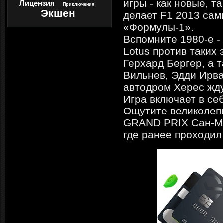
игры - как новые, т
Лицензия
Приключения
Экшен
делает F1 2013 са
«Формулы-1».
Вспомните 1980-е - 
Lotus против таких
Герхард Бергер, а 
Вильнев, Эдди Ирва
автодром Херес ждут
Игра включает в с
Ощутите великолеп
GRAND PRIX Сан-Ма
где ранее проходил