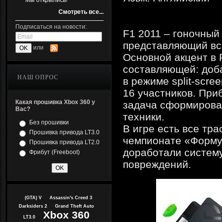
Мы открылись!
Смотреть все...
Подписаться на новости:
F1 2011 – гоночный
представляющий все
или
Основной акцент в 
составляющей: доб
НАШ ОПРОС
в режиме split-scre
16 участников. При
Какая прошивка Xbox 360 у
задача сформироват
Вас?
техники.
Без прошивки
В игре есть все тр
Прошивка привода LT3.0
чемпионате «Формул
Прошивка привода LT2.0
доработали систем
Фрибут (Freeboot)
повреждений.
(GTA) V
Assassin's Creed 3
Darksiders 2
Grand Theft Auto
Xbox 360
LT3.0