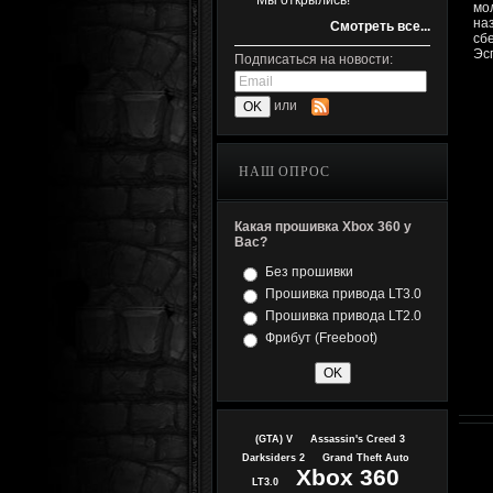
Мы открылись!
мо
на
Смотреть все...
сб
Эс
Подписаться на новости:
или
НАШ ОПРОС
Какая прошивка Xbox 360 у
Вас?
Без прошивки
Прошивка привода LT3.0
Прошивка привода LT2.0
Фрибут (Freeboot)
(GTA) V
Assassin's Creed 3
Darksiders 2
Grand Theft Auto
Xbox 360
LT3.0