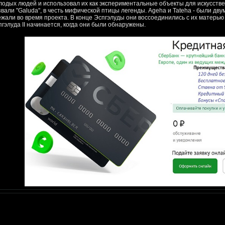
лодых людей и использовал их как экспериментальные объекты для искусств
звали "Galuda", в честь мифической птицы легенды. Ageha и Tateha - были дву
ежали во время проекта. В конце Эспгэлуды они воссоединились с их матерью 
пгэлуда II начинается, когда они были обнаружены.