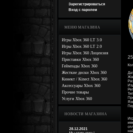
Зарегистрироваться
Вход с паролем
МЕНЮ МАГАЗИНА
Игры Xbox 360 LT 3.0
Игры Xbox 360 LT 2.0
Игры Xbox 360 Лицензия
25
Приставки Xbox 360
Ко
Геймпады Xbox 360
Жесткие диски Xbox 360
Да
Жан
Кинект / Kinect Xbox 360
Ра
Из
Аксессуары Xbox 360
Рег
Прочие товары
Ти
Про
Услуги Xbox 360
Яз
Пе
НОВОСТИ МАГАЗИНА
Иг
им
сп
28.12.2021
на