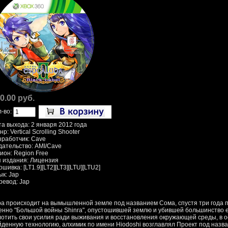
0.00 руб.
л-во:
та выхода: 2 января 2012 года
р: Vertical Scrolling Shooter
зработчик: Cave
дательство: AMI/Cave
ион: Region Free
п издания: Лицензия
шивка: [LT1.9][LT2][LT3][LTU][LTU2]
ык: Jap
ревод: Jap
ра происходит на вымышленной земле под названием Сома, спустя три года п
енно "Большой войны Shinra", опустошившей землю и убившей большинство 
лотить свои усилия ради выживания и восстановления окружающей среды, в о
йденную технологию, алхимик по имени Hiodoshi возглавлял Проект под назва