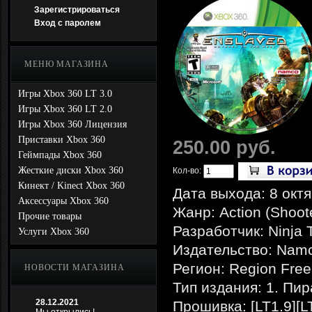
Зарегистрироваться
Вход с паролем
МЕНЮ МАГАЗИНА
Игры Xbox 360 LT 3.0
Игры Xbox 360 LT 2.0
Игры Xbox 360 Лицензия
Приставки Xbox 360
250.00 руб.
Геймпады Xbox 360
Жесткие диски Xbox 360
Кол-во:
Кинект / Kinect Xbox 360
Дата выхода: 8 окт
Аксессуары Xbox 360
Жанр: Action (Shoote
Прочие товары
Разработчик: Ninja 
Услуги Xbox 360
Издательство: Nam
Регион: Region Free
НОВОСТИ МАГАЗИНА
Тип издания: 1. Пир
28.12.2021
Прошивка: [LT1.9][L