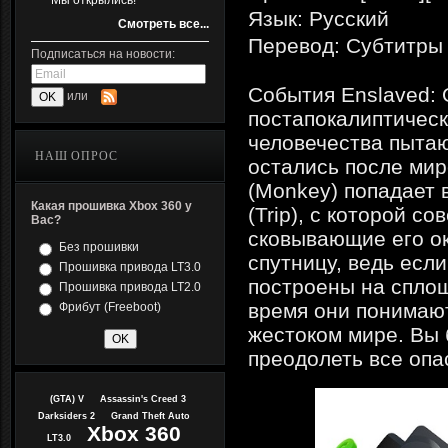
Мы открылись!
Язык: Русский
Смотреть все...
Перевод: Субтитры
Подписаться на новости:
События Enslaved: 
или
постапокалиптическ
человечества пытаю
НАШ ОПРОС
остались после мир
(Monkey) попадает 
Какая прошивка Xbox 360 у
(Trip), с которой с
Вас?
сковывающие его о
Без прошивки
спутницу, ведь если
Прошивка привода LT3.0
построены на сплошн
Прошивка привода LT2.0
время они понимают
Фрибут (Freeboot)
жестоком мире. Вы 
преодолеть все опа
(GTA) V
Assassin's Creed 3
Darksiders 2
Grand Theft Auto
Xbox 360
LT3.0