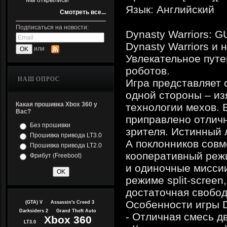
Мы открылись!
Язык: Английский
Смотреть все...
Подписаться на новости:
Dynasty Warriors:
Dynasty Warriors и
или
Увлекательное пут
роботов.
НАШ ОПРОС
Игра представляет 
одной стороны – из
Какая прошивка Xbox 360 у
технологии мехов.
Вас?
приправлено отлич
Без прошивки
зрителя. Истинный 
Прошивка привода LT3.0
А поклонников совм
Прошивка привода LT2.0
кооперативный режи
Фрибут (Freeboot)
и одиночные мисси
режиме split-scree
достаточная свобод
Особенности игры 
(GTA) V
Assassin's Creed 3
Darksiders 2
Grand Theft Auto
- Отличная смесь д
Xbox 360
LT3.0