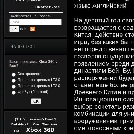
Мы открылись!
Язык: Английский
Смотреть все...
Подписаться на новости:
На десятый год сво
возвращается с сед
или
Китая. Действие ст
игра, без каких бы 
НАШ ОПРОС
непосредственно ге
позволяя ощущению
Какая прошивка Xbox 360 у
появлением среди д
Вас?
династиям Вей, Ву,
Без прошивки
распоряжении буде
Прошивка привода LT3.0
станет еще более р
Прошивка привода LT2.0
Древнего Китая и п
Фрибут (Freeboot)
Инновационная сист
выбор сочетать ра
комбинации для ун
вооружениями прямо
(GTA) V
Assassin's Creed 3
Darksiders 2
Grand Theft Auto
смертоносными кон
Xbox 360
LT3.0