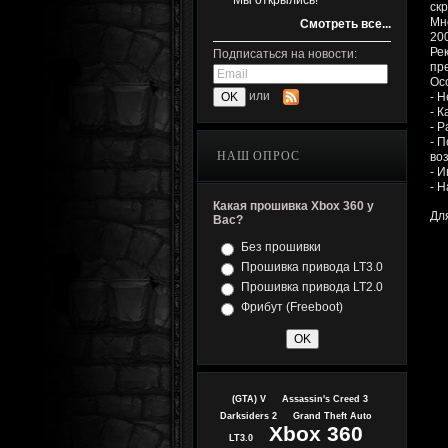
Мы открылись!
ск
Мн
Смотреть все...
200
Ре
Подписаться на новости:
пре
Ос
или
- 
- 
- 
- 
НАШ ОПРОС
во
- 
- 
Какая прошивка Xbox 360 у
Дл
Вас?
Без прошивки
Прошивка привода LT3.0
Прошивка привода LT2.0
Фрибут (Freeboot)
(GTA) V
Assassin's Creed 3
Darksiders 2
Grand Theft Auto
Xbox 360
LT3.0