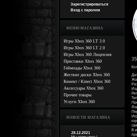
Зарегистрироваться
Вход с паролем
МЕНЮ МАГАЗИНА
Игры Xbox 360 LT 3.0
Игры Xbox 360 LT 2.0
Игры Xbox 360 Лицензия
35
Приставки Xbox 360
Ко
Геймпады Xbox 360
Жесткие диски Xbox 360
Да
Жан
Кинект / Kinect Xbox 360
Ра
Аксессуары Xbox 360
Из
Ре
Прочие товары
Ти
Услуги Xbox 360
Про
Язы
Пе
Иг
НОВОСТИ МАГАЗИНА
го
св
В 
28.12.2021
пр