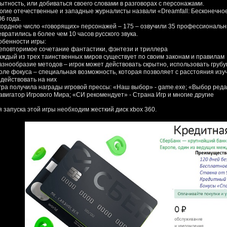
рытность, или добиваться своего словами в разговорах с персонажами.
огие отечественные и западные журналисты назвали «Dreamfall: Бесконечно
6 года.
кордное число «говорящих» персонажей – 175 – озвучили 35 профессиональны
вратились в более чем 10 часов русского звука.
обенности игры:
Неповторимое сочетание фантастики, фэнтези и триллера
Каждый из трех таинственных миров существует по своим законам и правилам
Разнообразие методов – игрок может действовать скрытно, использовать груб
Поле фокуса – специальная возможность, которая позволяет с расстояния изуч
здействовать на них
Игра получила награды игровой прессы: «Наш выбор» - game.exe; «Выбор ред
Навигатор Игрового Мира; «СИ рекомендует» - Страна Игр и многие другие
я запуска этой игры необходим жесткий диск xbox 360.