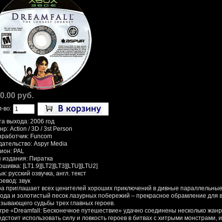
0.00 руб.
л-во:
та выхода: 2006 год
р: Action / 3D / 3st Person
зработчик: Funcom
дательство: Aspyr Media
гион: PAL
п издания: Пиратка
шивка: [LT1.9][LT2][LT3][LTU][LTU2]
к: русский озвучка, англ. текст
ревод: звук
ра приглашает всех ценителей хороших приключений в дивные параллельны
рода и золотистый песок лазурных побережий – прекрасное обрамление для 
язывающего судьбы трех главных героев.
игре «Dreamfall: Бесконечное путешествие» удачно соединены несколько жанр
едстоит использовать силу и ловкость героев в битвах с хитрыми монстрами, 