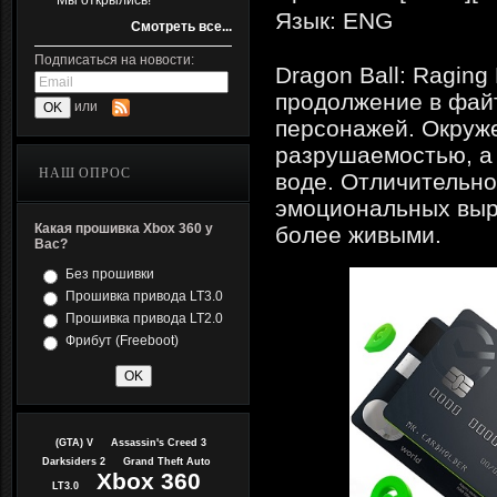
Мы открылись!
Язык: ENG
Смотреть все...
Подписаться на новости:
Dragon Ball: Raging
продолжение в файт
или
персонажей. Окруж
разрушаемостью, а 
НАШ ОПРОС
воде. Отличительно
эмоциональных выра
Какая прошивка Xbox 360 у
более живыми.
Вас?
Без прошивки
Прошивка привода LT3.0
Прошивка привода LT2.0
Фрибут (Freeboot)
(GTA) V
Assassin's Creed 3
Darksiders 2
Grand Theft Auto
Xbox 360
LT3.0