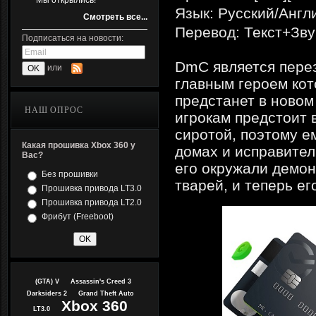
Мы открылись!
Язык: Русский/Англ
Смотреть все...
Перевод: Текст+Зву
Подписаться на новости:
DmC является перез
или
главным героем кот
предстанет в новом
НАШ ОПРОС
игрокам предстоит 
сиротой, поэтому е
Какая прошивка Xbox 360 у
домах и исправител
Вас?
его окружали демон
Без прошивки
тварей, и теперь ег
Прошивка привода LT3.0
Прошивка привода LT2.0
Фрибут (Freeboot)
(GTA) V
Assassin's Creed 3
Darksiders 2
Grand Theft Auto
Xbox 360
LT3.0