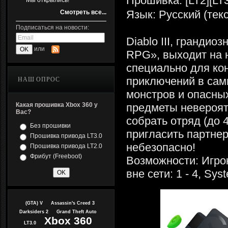
Прошивка: [LT2][LT3
Мы открылись!
Язык: Русский (тек
Смотреть все...
Подписаться на новости:
Diablo III, грандиоз
или
RPG», выходит на 
специально для ко
приключений в сам
НАШ ОПРОС
монстров и опасных
Какая прошивка Xbox 360 у
предметы невероят
Вас?
собрать отряд (до 
Без прошивки
пригласить партнер
Прошивка привода LT3.0
небезопасно!
Прошивка привода LT2.0
Фрибут (Freeboot)
Возможности: Игрок
вне сети: 1 - 4, Syst
(GTA) V
Assassin's Creed 3
Darksiders 2
Grand Theft Auto
Xbox 360
LT3.0