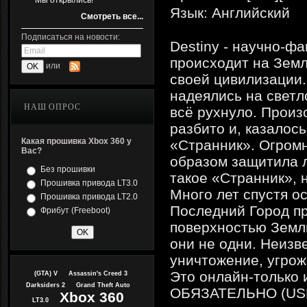
Мы открылись!
Язык: Английский
Смотреть все...
Подписаться на новости:
Destiny - научно-ф
происходит на Земл
или
своей цивилизации
надеялись на светл
НАШ ОПРОС
всё рухнуло. Произ
разбито и, казалос
Какая прошивка Xbox 360 у
«Странник». Огромн
Вас?
образом защитила л
Без прошивки
такое «Странник», 
Прошивка привода LT3.0
Много лет спустя о
Прошивка привода LT2.0
Последний Город пр
Фрибут (Freeboot)
поверхностью Земли
они не одни. Неизв
уничтожение, угрож
Это онлайн-только 
(GTA) V
Assassin's Creed 3
Darksiders 2
Grand Theft Auto
ОБЯЗАТЕЛЬНО (USB S
Xbox 360
LT3.0