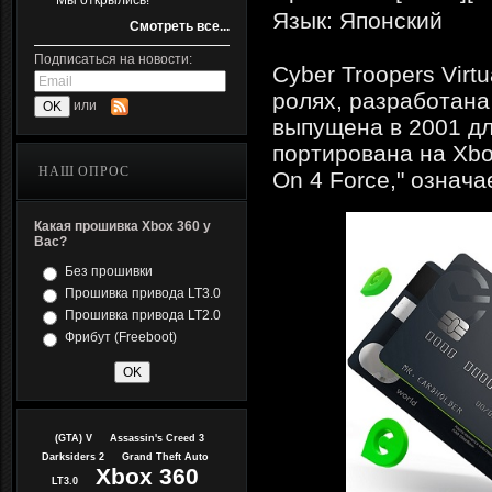
Мы открылись!
Язык: Японский
Смотреть все...
Подписаться на новости:
Cyber Troopers Virt
ролях, разработана
или
выпущена в 2001 дл
портирована на Xbo
НАШ ОПРОС
On 4 Force," означа
Какая прошивка Xbox 360 у
Вас?
Без прошивки
Прошивка привода LT3.0
Прошивка привода LT2.0
Фрибут (Freeboot)
(GTA) V
Assassin's Creed 3
Darksiders 2
Grand Theft Auto
Xbox 360
LT3.0