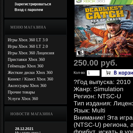
Зарегистрироваться
Вход с паролем
МЕНЮ МАГАЗИНА
Игры Xbox 360 LT 3.0
Игры Xbox 360 LT 2.0
Игры Xbox 360 Лицензия
Приставки Xbox 360
250.00 руб.
Геймпады Xbox 360
Жесткие диски Xbox 360
Кол-во:
Кинект / Kinect Xbox 360
?Год выпуска: 2010
Аксессуары Xbox 360
Жанр: Simulation
Прочие товары
Регион: NTSC-U
Услуги Xbox 360
Тип издания: Лицен
Язык: Multi
НОВОСТИ МАГАЗИНА
Внимание! Эта игра
(NTSC-U) региона, 
28.12.2021
фрибут. искать в yo