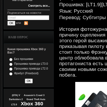
Мы открылись!
Прошивка: [LT1.9][L
Смотреть все...
Язык: Русский
Подписаться на новости:
Перевод: Субтитры
или
История фотожурна
причину оцепления 
НАШ ОПРОС
этого герой высажи
приказывая пилоту 
Какая прошивка Xbox 360 у
стоит только Фрэнку
Вас?
центр облюбовала 
Без прошивки
протагониста есть 
Прошивка привода LT3.0
своими новыми сожи
Прошивка привода LT2.0
Фрибут (Freeboot)
побега.
(GTA) V
Assassin's Creed 3
Darksiders 2
Grand Theft Auto
Xbox 360
LT3.0